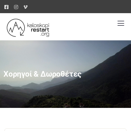
Χορηγοί & Δωροθέτες