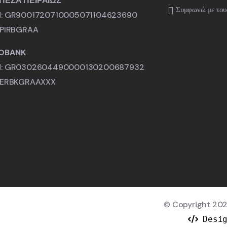
ΠΕΖΑ ΠΕΙΡΑΙΩΣ
Συμφωνώ με του
N: GR9001720710005071104623690
: PIRBGRAA
OBANK
N: GR0302604490000130200687932
: ERBKGRAAXXX
© Copyright 2025
Desig