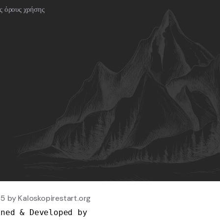
ς όρους χρήσης
 by Kaloskopirestart.org
ned & Developed by