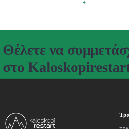
Join our Team
Θέλετε να συμμετάσ
στο Kaloskopirestart
Τρα